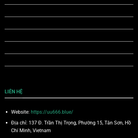
Giới thiệu UU666
Tác giả UU666
Quyền riêng tư UU666
Miễn trừ trách nhiệm UU666
Chính sách bảo mật UU666
Điều khoản điều kiện UU666
LIÊN HỆ
Website:
https://uu666.blue/
Địa chỉ: 137 Đ. Trần Thị Trọng, Phường 15, Tân Sơn, Hồ
Chí Minh, Vietnam