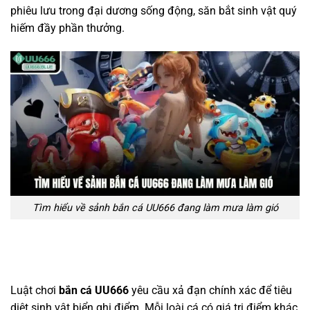
phiêu lưu trong đại dương sống động, săn bắt sinh vật quý
hiếm đầy phần thưởng.
Tìm hiểu về sảnh bắn cá UU666 đang làm mưa làm gió
Luật chơi cơ bản và cách tính điểm của các loại sinh vật
biển
Luật chơi
bắn cá
UU666
yêu cầu xả đạn chính xác để tiêu
diệt sinh vật biển ghi điểm. Mỗi loài cá có giá trị điểm khác