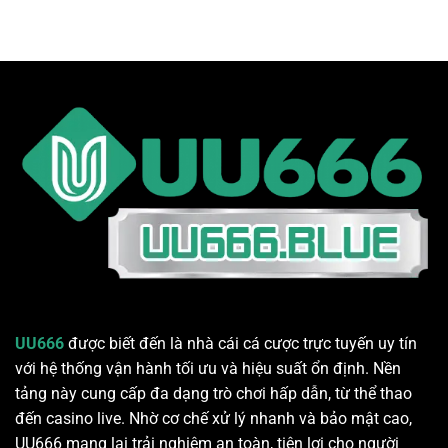
UU666
được biết đến là nhà cái cá cược trực tuyến uy tín
với hệ thống vận hành tối ưu và hiệu suất ổn định. Nền
tảng này cung cấp đa dạng trò chơi hấp dẫn, từ thể thao
đến casino live. Nhờ cơ chế xử lý nhanh và bảo mật cao,
UU666 mang lại trải nghiệm an toàn, tiện lợi cho người