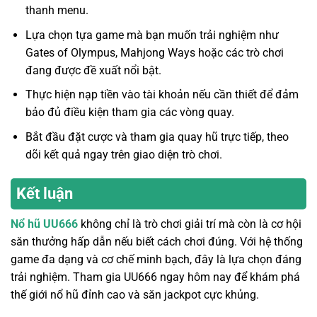
thanh menu.
Lựa chọn tựa game mà bạn muốn trải nghiệm như
Gates of Olympus, Mahjong Ways hoặc các trò chơi
đang được đề xuất nổi bật.
Thực hiện nạp tiền vào tài khoản nếu cần thiết để đảm
bảo đủ điều kiện tham gia các vòng quay.
Bắt đầu đặt cược và tham gia quay hũ trực tiếp, theo
dõi kết quả ngay trên giao diện trò chơi.
Kết luận
Nổ hũ UU666
không chỉ là trò chơi giải trí mà còn là cơ hội
săn thưởng hấp dẫn nếu biết cách chơi đúng. Với hệ thống
game đa dạng và cơ chế minh bạch, đây là lựa chọn đáng
trải nghiệm. Tham gia UU666 ngay hôm nay để khám phá
thế giới nổ hũ đỉnh cao và săn jackpot cực khủng.