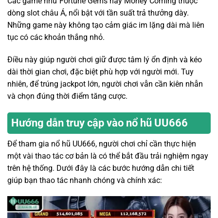
Các game như Fortune Gems hay Money Coming thuộc
dòng slot châu Á, nổi bật với tần suất trả thưởng dày.
Những game này không tạo cảm giác im lặng dài mà liên
tục có các khoản thắng nhỏ.
Điều này giúp người chơi giữ được tâm lý ổn định và kéo
dài thời gian chơi, đặc biệt phù hợp với người mới. Tuy
nhiên, để trúng jackpot lớn, người chơi vẫn cần kiên nhẫn
và chọn đúng thời điểm tăng cược.
Hướng dẫn truy cập vào nổ hũ UU666
Để tham gia nổ hũ UU666, người chơi chỉ cần thực hiện
một vài thao tác cơ bản là có thể bắt đầu trải nghiệm ngay
trên hệ thống. Dưới đây là các bước hướng dẫn chi tiết
giúp bạn thao tác nhanh chóng và chính xác: