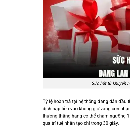
Sức hút từ khuyến m
Tỷ lệ hoàn trả tại hệ thống đang dẫn đầu t
dịch nạp tiền vào khung giờ vàng còn nhận
thưởng thăng hạng có thể chạm ngưỡng 188
qua trí tuệ nhân tạo chỉ trong 30 giây.