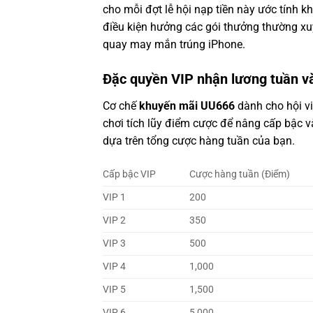
cho mỗi đợt lễ hội nạp tiền này ước tính k
điều kiện hưởng các gói thưởng thường xu
quay may mắn trúng iPhone.
Đặc quyền VIP nhận lương tuần v
Cơ chế
khuyến mãi UU666
dành cho hội vi
chơi tích lũy điểm cược để nâng cấp bậc 
dựa trên tổng cược hàng tuần của bạn.
Cấp bậc VIP
Cược hàng tuần (Điểm)
VIP 1
200
VIP 2
350
VIP 3
500
VIP 4
1,000
VIP 5
1,500
VIP 6
5,000