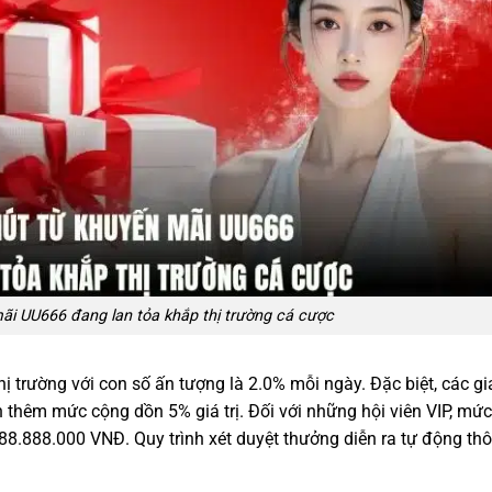
ãi UU666 đang lan tỏa khắp thị trường cá cược
hị trường với con số ấn tượng là 2.0% mỗi ngày. Đặc biệt, các gi
 thêm mức cộng dồn 5% giá trị. Đối với những hội viên VIP, mức
.888.000 VNĐ. Quy trình xét duyệt thưởng diễn ra tự động th