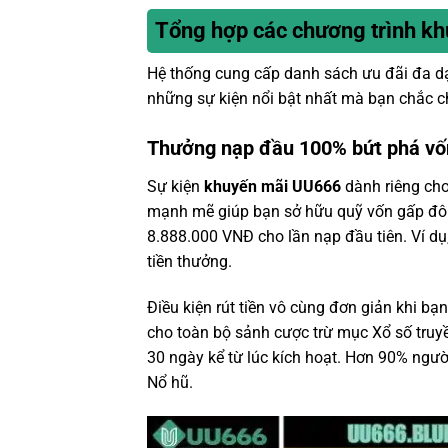
Tổng hợp các chương trình k
Hệ thống cung cấp danh sách ưu đãi đa d
những sự kiện nổi bật nhất mà bạn chắc c
Thưởng nạp đầu 100% bứt phá vốn
Sự kiện
khuyến mãi UU666
dành riêng cho 
mạnh mẽ giúp bạn sở hữu quỹ vốn gấp đôi n
8.888.000 VNĐ cho lần nạp đầu tiên. Ví dụ,
tiền thưởng.
Điều kiện rút tiền vô cùng đơn giản khi bạ
cho toàn bộ sảnh cược trừ mục Xổ số truyề
30 ngày kể từ lúc kích hoạt. Hơn 90% ngườ
Nổ hũ.