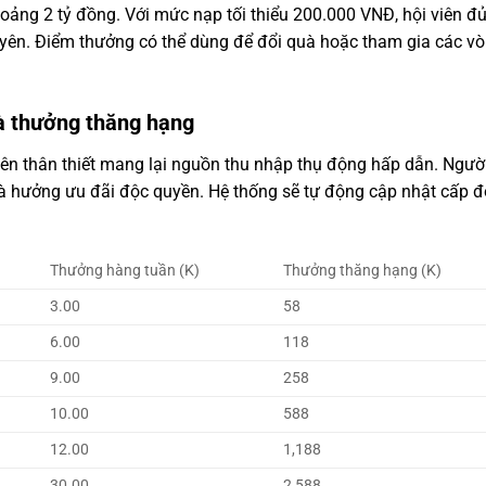
hoảng 2 tỷ đồng. Với mức nạp tối thiểu 200.000 VNĐ, hội viên đ
yên. Điểm thưởng có thể dùng để đổi quà hoặc tham gia các v
à thưởng thăng hạng
ên thân thiết mang lại nguồn thu nhập thụ động hấp dẫn. Ngườ
và hưởng ưu đãi độc quyền. Hệ thống sẽ tự động cập nhật cấp đ
Thưởng hàng tuần (K)
Thưởng thăng hạng (K)
3.00
58
6.00
118
9.00
258
10.00
588
12.00
1,188
30.00
2,588