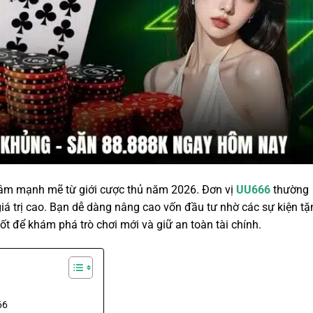
tâm mạnh mẽ từ giới cược thủ năm 2026. Đơn vị
UU666
thường
giá trị cao. Bạn dễ dàng nâng cao vốn đầu tư nhờ các sự kiện tặ
ốt để khám phá trò chơi mới và giữ an toàn tài chính.
66