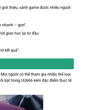
ời giới thiệu, sảnh game được nhiều người
h nhanh – gọn”.
ời gian học lại từ đầu.
hờ kết quả”.
Mọi người có thể tham gia nhiều thể loại
nổi bật trong UU666 kèm đặc điểm thực tế