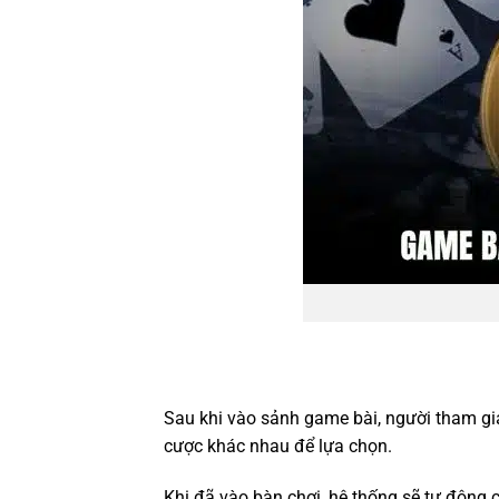
Bước 3 – Chọn trò chơi và tham g
Sau khi vào sảnh game bài, người tham gi
cược khác nhau để lựa chọn.
Khi đã vào bàn chơi, hệ thống sẽ tự động c