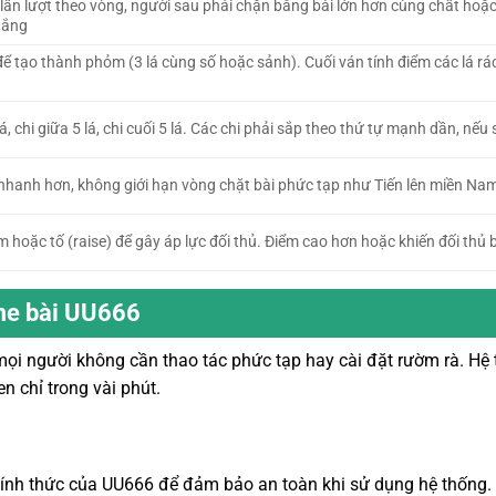
 lần lượt theo vòng, người sau phải chặn bằng bài lớn hơn cùng chất hoặ
thắng
ể tạo thành phỏm (3 lá cùng số hoặc sảnh). Cuối ván tính điểm các lá rác c
lá, chi giữa 5 lá, chi cuối 5 lá. Các chi phải sắp theo thứ tự mạnh dần, nếu s
nhanh hơn, không giới hạn vòng chặt bài phức tạp như Tiến lên miền Na
m hoặc tố (raise) để gây áp lực đối thủ. Điểm cao hơn hoặc khiến đối thủ 
ame bài UU666
ọi người không cần thao tác phức tạp hay cài đặt rườm rà. Hệ 
n chỉ trong vài phút.
ản UU666
ính thức của UU666 để đảm bảo an toàn khi sử dụng hệ thống. 