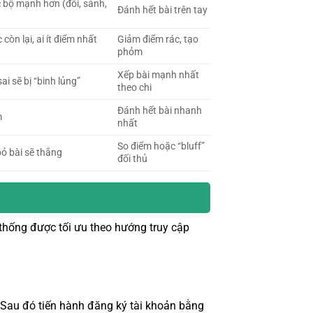
c bộ mạnh hơn (đôi, sảnh,
Đánh hết bài trên tay
òn lại, ai ít điểm nhất
Giảm điểm rác, tạo
phỏm
Xếp bài mạnh nhất
ai sẽ bị “binh lủng”
theo chi
Đánh hết bài nhanh
m
nhất
So điểm hoặc “bluff”
bỏ bài sẽ thắng
đối thủ
thống được tối ưu theo hướng truy cập
Sau đó tiến hành đăng ký tài khoản bằng