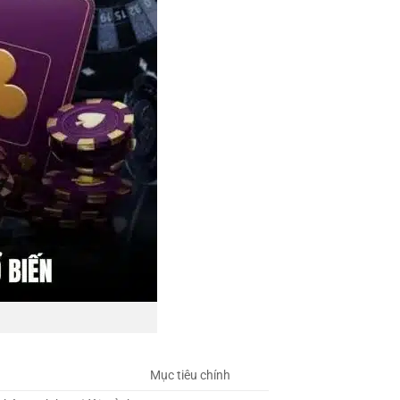
Mục tiêu chính