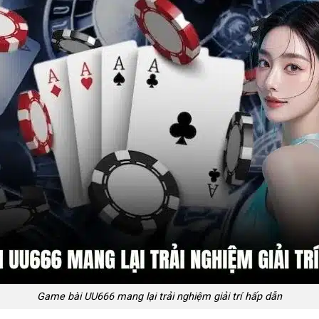
Game bài UU666 mang lại trải nghiệm giải trí hấp dẫn