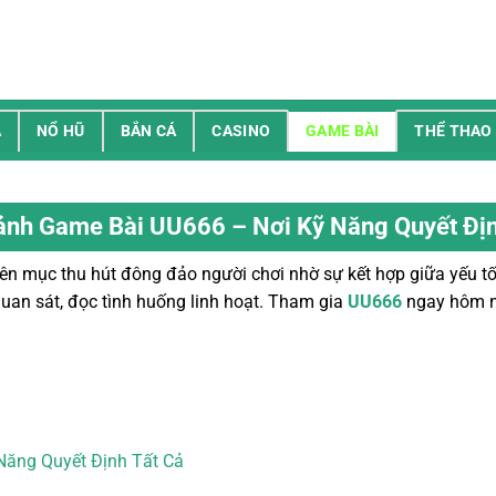
À
NỔ HŨ
BẮN CÁ
CASINO
GAME BÀI
THỂ THAO
ảnh Game Bài UU666 – Nơi Kỹ Năng Quyết Địn
n mục thu hút đông đảo người chơi nhờ sự kết hợp giữa yếu tố gi
quan sát, đọc tình huống linh hoạt. Tham gia
UU666
ngay hôm n
Năng Quyết Định Tất Cả