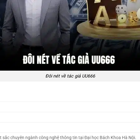
Đôi nét về tác giả UU666
t sắc chuyên ngành công nghệ thông tin tại Đại học Bách Khoa Hà Nội.