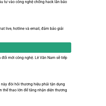
 đầu tư vào công nghệ chống hack lẫn bảo
 live, hotline và email, đảm bảo giải
à đổi mới công nghệ. Lê Văn Nam sẽ tiếp
này đòi hỏi thương hiệu phải tận dụng
n thể thao lớn để tăng nhận diện thương