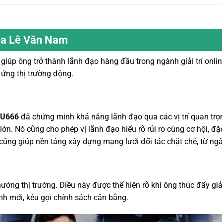
ủa Lê Văn Nam
 giúp ông trở thành lãnh đạo hàng đầu trong ngành giải trí onl
ứng thị trường động.
UU666
đã chứng minh khả năng lãnh đạo qua các vị trí quan tr
n. Nó cũng cho phép vị lãnh đạo hiểu rõ rủi ro cùng cơ hội, đặ
m cũng giúp nền tảng xây dựng mạng lưới đối tác chặt chẽ, từ 
ớng thị trường. Điều này được thể hiện rõ khi ông thúc đẩy giả
nh mới, kêu gọi chính sách cân bằng.