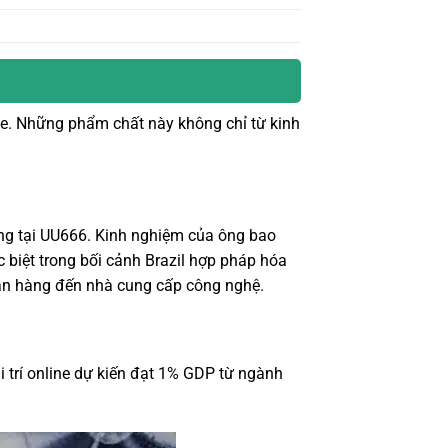
ine. Những phẩm chất này không chỉ từ kinh
ọng tại UU666. Kinh nghiệm của ông bao
c biệt trong bối cảnh Brazil hợp pháp hóa
ngân hàng đến nhà cung cấp công nghệ.
i trí online dự kiến đạt 1% GDP từ ngành