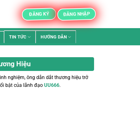
ĐĂNG NHẬP
ĐĂNG KÝ
TIN TỨC
HƯỚNG DẪN
hương Hiệu
kinh nghiệm, ông dẫn dắt thương hiệu trở
nổi bật của lãnh đạo
UU666
.