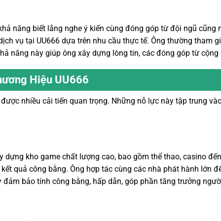
hả năng biết lắng nghe ý kiến cùng đóng góp từ đội ngũ cũng
dịch vụ tại UU666 dựa trên nhu cầu thực tế. Ông thường tham gi
ả năng này giúp ông xây dựng lòng tin, các đóng góp từ cộng đ
Thương Hiệu UU666
ợc nhiều cải tiến quan trọng. Những nỗ lực này tập trung vào 
 dựng kho game chất lượng cao, bao gồm thể thao, casino đến 
kết quả công bằng. Ông hợp tác cùng các nhà phát hành lớn để
đảm bảo tính công bằng, hấp dẫn, góp phần tăng trưởng ngườ