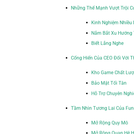
Những Thế Mạnh Vượt Trội C
Kinh Nghiệm Nhiều
Nắm Bắt Xu Hướng 
Biết Lắng Nghe
Cống Hiến Của CEO Đối Với 
Kho Game Chất Lư
Bảo Mật Tối Tân
Hỗ Trợ Chuyên Nghi
Tầm Nhìn Tương Lai Của Fu
Mở Rộng Quy Mô
Mở Rộng Quan Hệ H